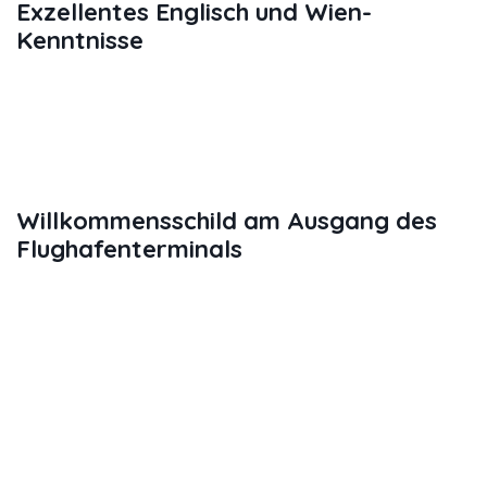
Exzellentes Englisch und Wien-
Kenntnisse
Zum gleichen Preis wie ein Wiener
Flughafentaxi bekommen Sie einen
privaten Fahrer mit
ausgezeichnetes
Englisch
und
Wissen über Wien
.
Willkommensschild am Ausgang des
Flughafenterminals
Der Fahrer erwartet Sie auch mit dem
Willkommensschild am Ausgang des
Flughafenterminals. Ist der Flug
verspätet oder annulliert? Keine
Sorge, Ihr Fahrer überwacht den
Flugplan und wird entsprechend
handeln.