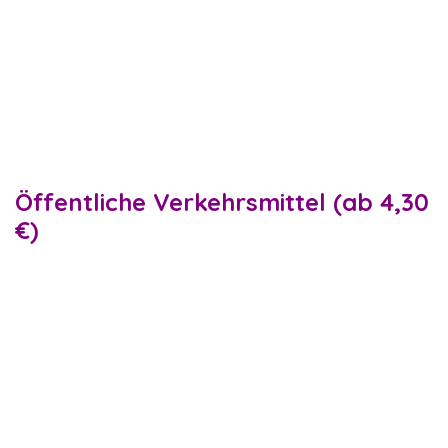
Taxi. Die Kosten für UberX betragen ca.
32 € plus.
Der Nachteil im Vergleich zur privaten
Abholung ist, dass Sie auf Ihr Uber-Auto
warten müssen. Außerdem variiert die
Qualität der Fahrer und die Preise
können während der Stoßzeiten steigen.
Öffentliche Verkehrsmittel (ab 4,30
€)
Die günstigste Option, um vom
Stadtzentrum Wiens zum Flughafen
Wien zu gelangen, ist die Nutzung
regelmäßiger öffentlicher Transfers, die
sehr kostengünstig sind.
Die S-Bahn-Linie S7 fährt alle 30 Minuten
von Wien Mitte und Wien Praterstern