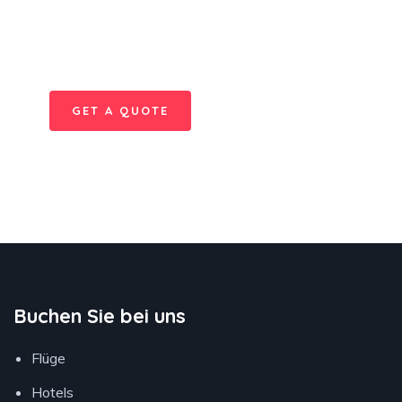
SPECIAL ADVISORS
Quis autem vel eum iure
repreh ende
GET A QUOTE
Buchen Sie bei uns
Flüge
Hotels