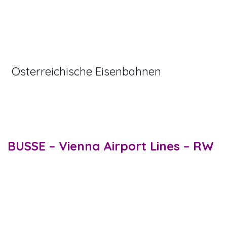
zum Flughafen. Die Fahrt zum Flughafen
nach Wien Mitte dauert 25 Minuten und
von Wien Praterstern knapp eine halbe
Stunde.
Die ÖBB Kasse und Automaten
(
Österreichische Eisenbahnen
und
Standard-S-Bahnen ins Zentrum) sind
an jedem Bahnhof verfügbar. Eine
Einzelfahrkarte zum Flughafen Wien mit
einer normalen S-Bahn kostet ca. 4,30 €.
BUSSE – Vienna Airport Lines – RW
Der Bus der Vienna Airport Lines bringt
Sie direkt zum Flughafen Wien
Die Vienna Airport Lines bieten
verschiedene Verbindungen zu
verschiedenen Zielen in Wien an,