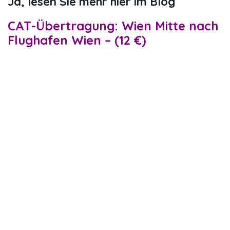
Ja, lesen Sie mehr hier im Blog
CAT-Übertragung:
Wien Mitte nach
Flughafen Wien – (
12 €)
Dies ist die dedizierte tägliche
Zugverbindung zwischen Wien und
dem Flughafen. Es geht ab
Wien Mitte
Bahnhof und bringt Sie in 16 Minuten
zum Flughafen (und umgekehrt), ohne
Zwischenstopps unterwegs. Wien
Mitte ist ein ziemlich zentraler und
großer Bahnhof, der an verschiedenen
Linien des öffentlichen Nahverkehrs
liegt:
U-Bahn (U3 und U4)
Straßenbahn (Linie O)