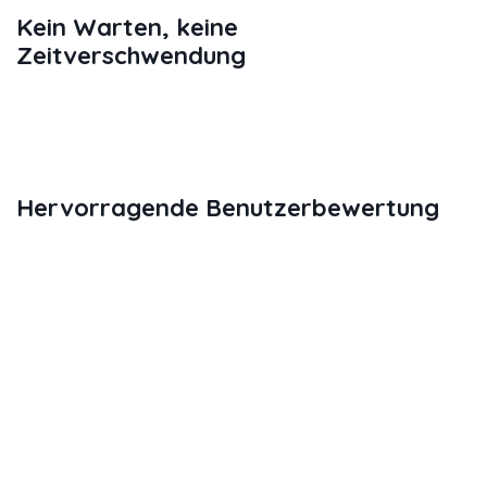
Kein Warten, keine
Zeitverschwendung
Das Beste ist, dass Sie ohne Wartezeit
landen und sofort losfahren können,
da Ihr Auto immer bereit ist.
Hervorragende Benutzerbewertung
Das
Privater Abholservice vom
Flughafen
hat hervorragende
Bewertungen auf TripAdvisor (5
Sterne von über 5.000 Bewertungen)
und sogar das Zertifikat für Exzellenz
erhalten.
Sie werden zu unserem Partner
Welcome Pickups weitergeleitet