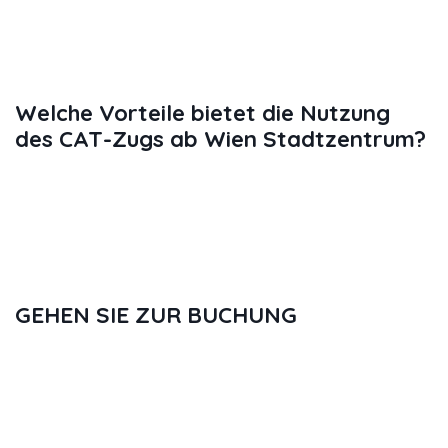
zum Flughafen Wien:
täglich von 5:37 Uhr bis 23:07 Uhr alle
30 Minuten
Welche Vorteile bietet die Nutzung
des CAT-Zugs ab Wien Stadtzentrum?
Der CAT ist schnell, modern,
komfortabel und bietet viel Platz.
Wenn Sie den richtigen Flug haben,
können Sie Ihr Gepäck sogar am
Bahnhof einchecken.
GEHEN SIE ZUR BUCHUNG
Sie werden zu unserem Partner
GetYourGuide weitergeleitet
(Der durchgehende CAT-Zug bringt Sie
vom Bahnhof Wien Mitte in 16 Minuten
zum Flughafen; Pressefoto © 2022 City