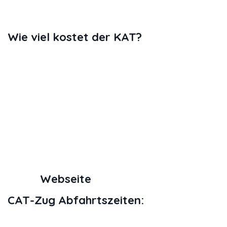
Zug (S1, S2, S3, S4, S7 und mehr)
Busse (74A)
Wie viel kostet der KAT?
12 € für ein Standard-Einzelticket für
Erwachsene (bei Online-Kauf) und der
Zug fährt nur von Wien Mitte ab (und
kommt dort an). Der CAT kostet mehr
als der S7. Der Fahrplan beginnt am
frühen Morgen und die Züge fahren in
der Regel alle 30 Minuten bis zum
späten Abend. Aktuelle Fahrpläne,
Preise, Online-Tickets etc. finden Sie
unter
Webseite
.
CAT-Zug Abfahrtszeiten:
Vom City Air Terminal (Wien Mitte)