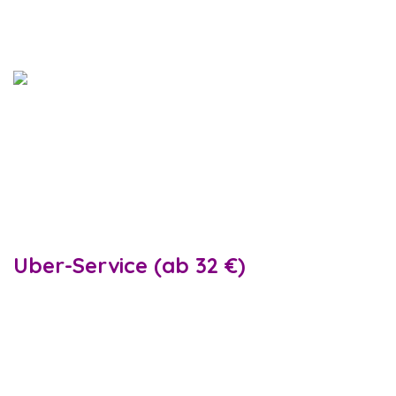
Airport Train)
Der CAT Airport Train bringt Sie in 16
Minuten vom Flughafen Wien zum
Bahnhof Wien Mitte; Pressefoto ©
2022 City Airport Train)
Uber-Service (ab 32 €)
Eine weitere Möglichkeit ist die Fahrt mit
Uber. Uber ist seit vielen Jahren in Wien
tätig und mittlerweile ein zuverlässiger
Dienst, der beliebter ist als ein normales