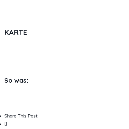
Provision erhalte, die für Sie kostenlos
ist, wenn Sie über meinen Link einen
Kauf tätigen.
*
KARTE
Anreise vom Wiener Stadtzentrum
zum Flughafen Wien
wurde zuletzt
geändert:
30. November 2022
durch
Gregor
So was:
Wie
Wird geladen…
Share This Post: